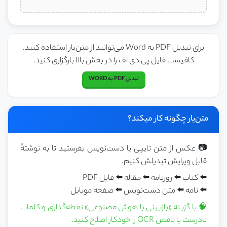
برای تبدیل PDF به Word می‌توانید از متن‌یار استفاده کنید.
کافیست فایل پی دی اف را در بخش بالا بارگزاری کنید.
تبدیل PDF به WORD
متن‌یار چگونه کار میکند؟
📷 عکس از متن تایپی یا دست‌نویس بفرستید تا به نوشتهٔ
قابل ویرایش تبدیلش کنیم.
⬅️ کتاب ⬅️ روزنامه ⬅️ مقاله ⬅️ فایل PDF
⬅️ نامه ⬅️ متن دست‌نویس ⬅️ صفحه موبایل
🧠 با گزینه «بازبینی با هوش مصنوعی» نقطه‌گذاری و کلمات
نادرست یا ناقص OCR را خودکار اصلاح کنید.