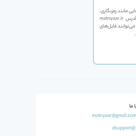
یی مانند رمزنگاری،
تصاویر اسکن شده و قالب‌بندی پیچیده، ابزارهای پیشرفته‌ای مانند سایت «متن یار» به آدرس matnyaar.ir
 می‌توانند فایل‌های
 ما
matnyaar@gmail.co
@dsupport